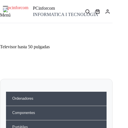
Saltar
al
PCinforcom
contenido
Carro
INFORMATICA I TECNOLOGÍA
Menú
de
compra
Televisor hasta 50 pulgadas
Ordenadores
Componentes
Portátiles