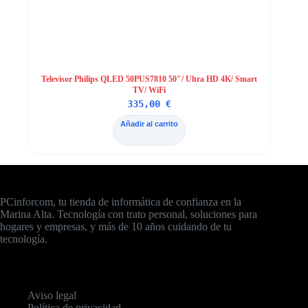
Televisor Philips QLED 50PUS7810 50″/ Ultra HD 4K/ Smart
TV/ WiFi
335,00
€
Añadir al carrito
PCinforcom, tu tienda de informática de confianza en la
Marina Alta. Tecnología con trato personal, soluciones para
hogares y empresas, y más de 10 años cuidando de tu
tecnología.
Aviso legal
Política de privacidad