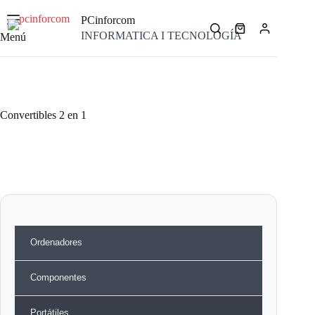
Saltar
al
PCinforcom
contenido
Carro
INFORMATICA I TECNOLOGÍA
Menú
de
compra
Convertibles 2 en 1
Ordenadores
Componentes
Portátiles