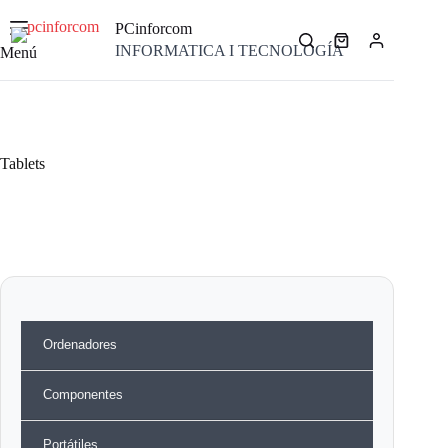
Saltar
al
PCinforcom
contenido
Carro
INFORMATICA I TECNOLOGÍA
Menú
de
compra
Tablets
Ordenadores
Componentes
Portátiles