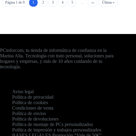
Página 1 de 9
1
2
3
4
5
...
Última »
PCinforcom, tu tienda de informática de confianza en la
Marina Alta. Tecnología con trato personal, soluciones para
hogares y empresas, y más de 10 años cuidando de tu
tecnología.
Aviso legal
Política de privacidad
Política de cookies
Condiciones de venta
Política de envios
Política de devoluciones
Política de montaje de PCs personalizados
Política de impresión y trabajos personalizados
BASES LEGALES Promoción “Vale de 50€”