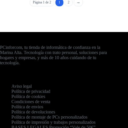
Página 1 de 2
1
2
PCinforcom, tu tienda de informática de confianza en la
Marina Alta. Tecnología con trato personal, soluciones para
hogares y empresas, y más de 10 años cuidando de tu
tecnología.
Aviso legal
Política de privacidad
Política de cookies
Condiciones de venta
Política de envios
Política de devoluciones
Política de montaje de PCs personalizados
Política de impresión y trabajos personalizados
BASES LEGALES Promoción “Vale de 50€”