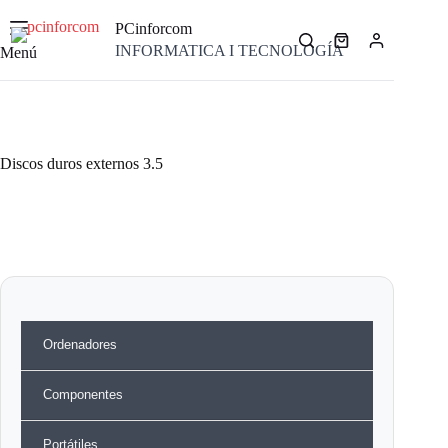
Saltar
al
PCinforcom
contenido
Carro
INFORMATICA I TECNOLOGÍA
Menú
de
compra
Discos duros externos 3.5
Ordenadores
Componentes
Portátiles