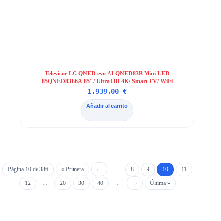
Televisor LG QNED evo AI QNED83B Mini LED
85QNED83B6A 85″/ Ultra HD 4K/ Smart TV/ WiFi
1.939,00
€
Añadir al carrito
Página 10 de 386
« Primera
...
8
9
10
11
12
...
20
30
40
...
Última »