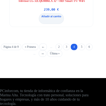
Televisor LG 32LQ630B6LA 32″/ HD/ Smart TV/ WiFi
239,00
€
Añadir al carrito
Página 4 de 9
« Primera
...
2
3
4
5
6
...
Última »
PCinforcom, tu tienda de informática de confianza en la
Marina Alta. Tecnología con trato personal, soluciones para
hogares y empresas, y más de 10 años cuidando de tu
tecnología.