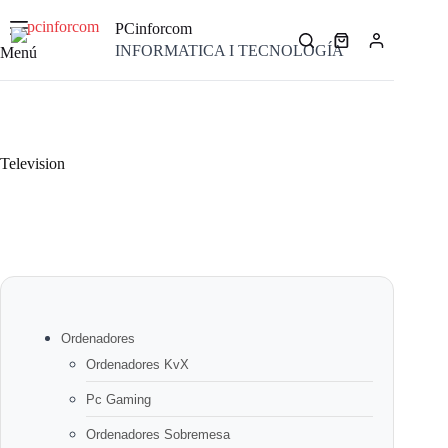
Saltar
al
PCinforcom
contenido
Carro
INFORMATICA I TECNOLOGÍA
Menú
de
compra
Television
Ordenadores
Ordenadores KvX
Pc Gaming
Ordenadores Sobremesa